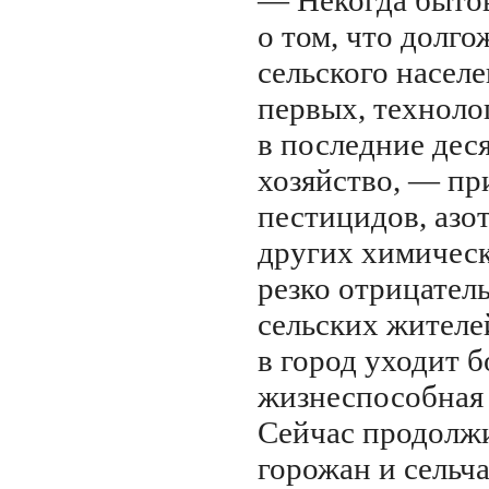
— Некогда быто
о том, что долг
сельского населе
первых,
техноло
в последние деся
хозяйство, — пр
пестицидов, азо
других химическ
резко отрицател
сельских жителей
в город уходит б
жизнеспособная 
Сейчас продолж
горожан и сельч