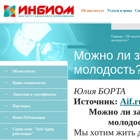
Об институте
Услуги и цены
Сп
Главная
›
Об инсти
молодость?
Можно ли 
молодость
Об институте
Наши специалисты
Юлия БОРТА
Лицензии и сертификаты
Источник:
Aif.r
Партнеры
Можно ли з
Наши Публикации
молодо
Серия книг "Anti-Aging
Мы хотим жить д
революция"