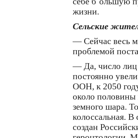
себе б`ольшую 
жизни.
Сельские жите
— Сейчас весь м
проблемой поста
— Да, число лиц
постоянно увели
ООН, к 2050 го
около половины 
земного шара. Т
колоссальная. В 
создан Российск
геронтологии. М