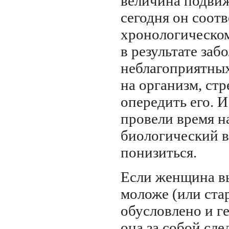
величина подвиж
сегодня он соотв
хронологическому
в результате заб
неблагоприятных
на организм, стр
опередить его. И
провели время н
биологический в
понизиться.
Если женщина в
моложе (или стар
обусловлено и ге
она за собой сле