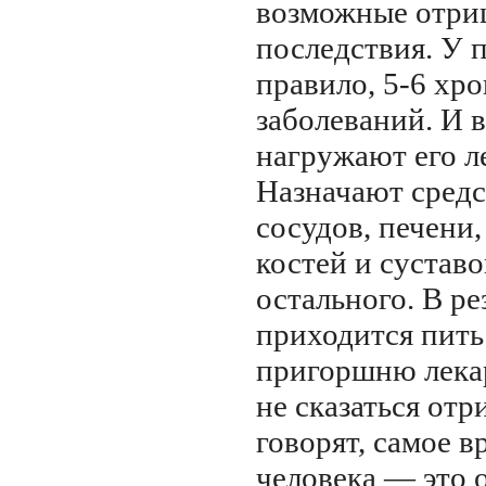
возможные отри
последствия. У 
правило,
5-6
хро
заболеваний. И 
нагружают его л
Назначают средс
сосудов, печени,
костей и суставов
остального. В ре
приходится пит
пригоршню лекар
не сказаться отр
говорят, самое 
человека — это 