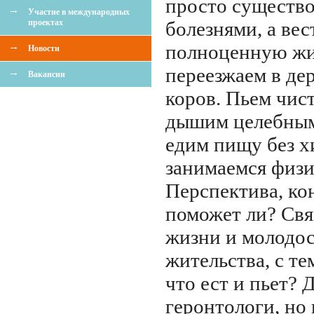
просто существо
Участие в международных
проектах
болезнями, а ве
полноценную жи
Новости
переезжаем в де
Вакансии
коров. Пьем чис
дышим целебным
едим пищу без х
занимаемся физ
Перспектива, ко
поможет ли? Свя
жизни и молодос
жительства, с те
что ест и пьет? 
геронтологи, но 