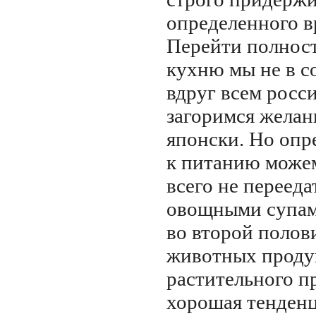
определенного 
Перейти полнос
кухню мы не в с
вдруг всем росс
загоримся желан
японски.
Но опр
к питанию може
всего не перееда
овощными супам
во второй полов
животных проду
растительного п
хорошая тенден