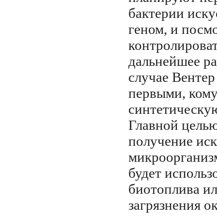
бактерии иску
геном, и посм
контролироват
дальнейшее ра
случае Вентер 
первыми, кому
синтетическу
Главной целью
получение ис
микроорганиз
будет использ
биотоплива ил
загрязнения 