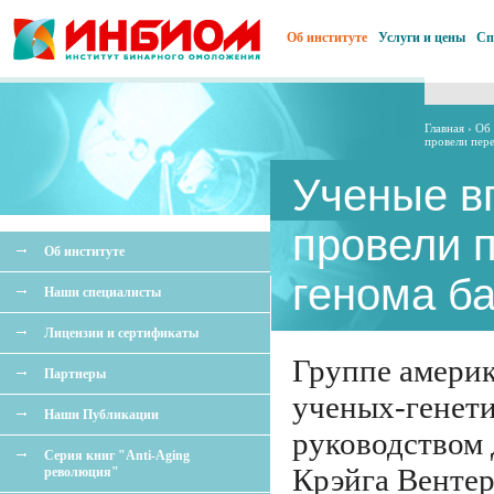
Об институте
Услуги и цены
Сп
Главная
›
Об 
провели пер
Ученые в
провели 
Об институте
генома б
Наши специалисты
Лицензии и сертификаты
Группе амери
Партнеры
ученых-генети
Наши Публикации
руководством 
Серия книг "Anti-Aging
Крэйга Вентер
революция"