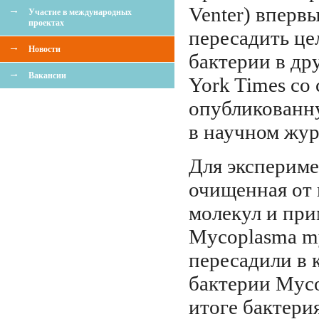
Venter) вперв
Участие в международных
проектах
пересадить це
Новости
бактерии в др
Вакансии
York Times со 
опубликованн
в научном жур
Для экспериме
очищенная от
молекул и пр
Mycoplasma m
пересадили в 
бактерии Myco
итоге бактери