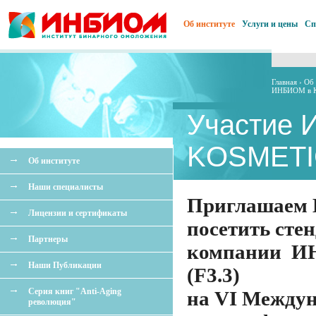
Об институте
Услуги и цены
Сп
Главная
›
Об 
ИНБИОМ в 
Участие
KOSMETI
Об институте
Наши специалисты
Приглашаем 
Лицензии и сертификаты
посетить стен
Партнеры
компании 
Наши Публикации
(F3.3)
Серия книг "Anti-Aging
на VI Между
революция"