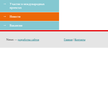
Участие в международных
проектах
Новости
Вакансии
Nimax —
разработка сайтов
Главная
|
Контакты