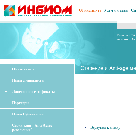
Об институте
Услуги и цены
Сп
Главная
›
Об 
медицина (в
Старение и Anti-age м
Об институте
Наши специалисты
Лицензии и сертификаты
Партнеры
Наши Публикации
Серия книг "Anti-Aging
Вернуться к списку
революция"