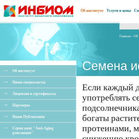
Об институте
Услуги и цены
Сп
Главная
›
Об 
Семена и
Об институте
Наши специалисты
Если каждый 
Лицензии и сертификаты
употреблять с
подсолнечника
Партнеры
богаты расти
Наши Публикации
протеинами, м
Серия книг "Anti-Aging
революция"
снижению кро