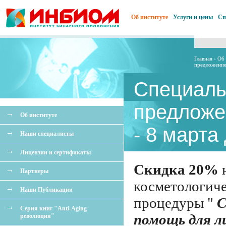
Об институте
Услуги и цены
Сп
Главная
›
Об 
предложение 
Специаль
предложе
Об институте
- 8 марта
Наши специалисты
Лицензии и сертификаты
Скидка 20%
Партнеры
косметологич
Наши Публикации
процедуры "
С
Серия книг "Anti-Aging
помощь для л
революция"