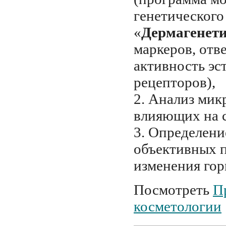
генетического
«
Дермагенет
маркеров, отв
активность эс
рецепторов),
2. Анализ мик
влияющих на с
3. Определен
объективных п
изменения гор
Посмотреть
П
косметологии