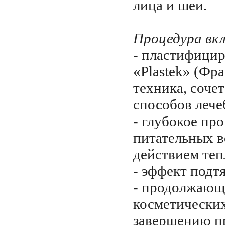
лица и шеи.
Процедура вкл
- пластифици
«Plastek» (Фр
техника, соче
способов лече
- глубокое пр
питательных в
действием теп
- эффект подт
- продолжающ
косметических
завершению п