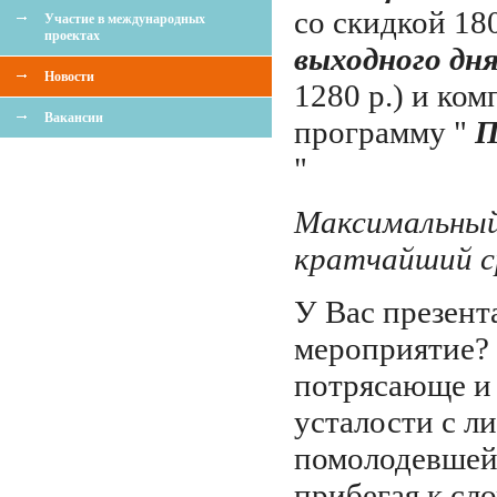
со скидкой 180
Участие в международных
проектах
выходного дн
Новости
1280 р.) и ко
Вакансии
программу "
П
"
Максимальный
кратчайший с
У Вас презент
мероприятие? 
потрясающе и 
усталости с ли
помолодевшей
прибегая к сл