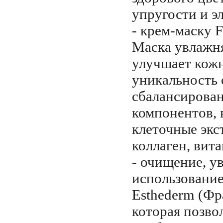
упругости и э
- крем-маску F
Маска увлажня
улучшает кожн
уникальность 
сбалансирова
компонентов, в
клеточные экс
коллаген, вита
- очищение, у
использовани
Esthederm (Фр
которая позво