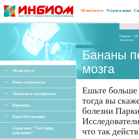
Об институте
Услуги и цены
Сп
Главная
›
Об 
для мозга
Бананы п
мозга
Об институте
Наши специалисты
Ешьте больше 
Лицензии и сертификаты
тогда вы скаж
Партнеры
болезни Парки
Наши Публикации
Исследователи
Серия книг "Anti-Aging
что так дейст
революция"